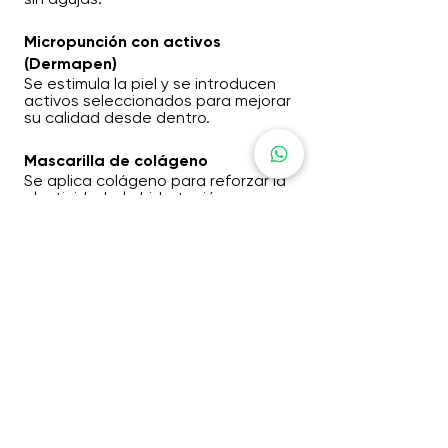
Micropunción con activos
(Dermapen)
Se estimula la piel y se introducen
activos seleccionados para mejorar
su calidad desde dentro.
Mascarilla de colágeno
Se aplica colágeno para reforzar la
elasticidad y la hidratación.
Fototerapia
Se finaliza con luz para estimular la
regeneración y mejorar el resultado
global.
¿Para quién está indicado?
Para quienes sienten que su piel
necesita algo más que un
tratamiento superficial.